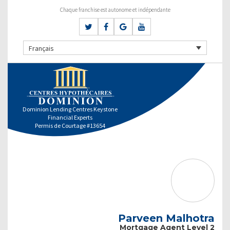
Chaque franchise est autonome et indépendante
Français
Dominion Lending Centres Keystone
Financial Experts
Permis de Courtage #13654
Parveen Malhotra
Mortgage Agent Level 2